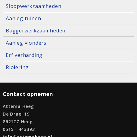
Sloopwerkzaamheden
Aanleg tuinen
Baggerwerkzaamheden
Aanleg vlonders
Erf verharding
Riolering
Contact opnemen
Attema Heeg
De Draei 19
8621CZ Heeg
0515 - 443393
info@attemaheeg.nl