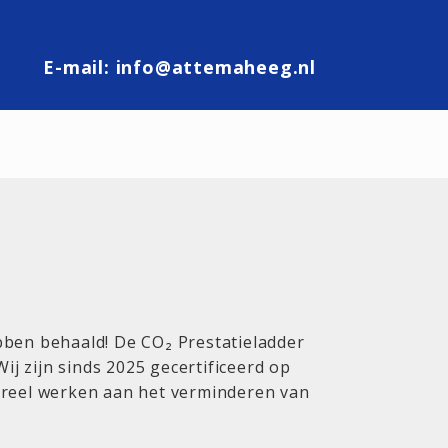
E-mail:
info@attemaheeg.nl
ebben behaald! De CO₂ Prestatieladder
j zijn sinds 2025 gecertificeerd op
ureel werken aan het verminderen van