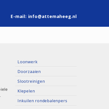
E-mail:
info@attemaheeg.nl
Loonwerk
Doorzaaien
Slootreinigen
iele
Klepelen
.
Inkuilen rondebalenpers