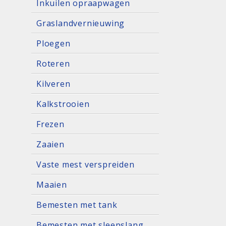
Inkuilen opraapwagen
Graslandvernieuwing
Ploegen
Roteren
Kilveren
Kalkstrooien
Frezen
Zaaien
Vaste mest verspreiden
Maaien
Bemesten met tank
Bemesten met sleepslang